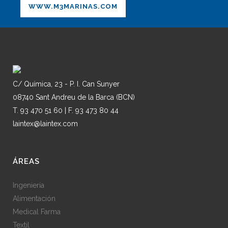
WWW.M3MARINAS.COM
C/ Química, 23 - P. I. Can Sunyer
08740 Sant Andreu de la Barca (BCN)
T. 93 470 51 60 | F. 93 473 80 44
laintex@laintex.com
ÁREAS
Ingeniería
Alimentación
Medical Farma
Textil